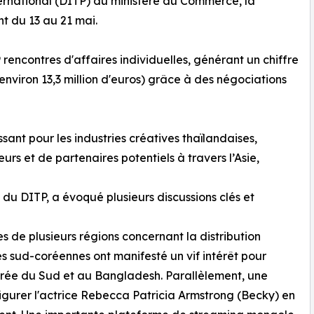
national (DITP) du ministère du Commerce, la
t du 13 au 21 mai.
rencontres d'affaires individuelles, générant un chiffre
(environ 13,3 million d'euros) grâce à des négociations
sant pour les industries créatives thaïlandaises,
rs et de partenaires potentiels à travers l’Asie,
du DITP, a évoqué plusieurs discussions clés et
es de plusieurs régions concernant la distribution
es sud-coréennes ont manifesté un vif intérêt pour
Corée du Sud et au Bangladesh. Parallèlement, une
igurer l'actrice Rebecca Patricia Armstrong (Becky) en