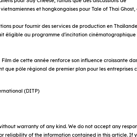
aliens pour Say Cheese, tandis que des discussions de
vietnamiennes et hongkongaises pour Tale of Thai Ghost, 
ations pour fournir des services de production en Thaïlan
it éligible au programme d'incitation cinématographique th
Film de cette année renforce son influence croissante da
t que pôle régional de premier plan pour les entreprises c
rnational (DITP)
without warranty of any kind. We do not accept any responsib
r reliability of the information contained in this article. I