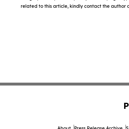
related to this article, kindly contact the author
P
About
Press Release Archive
S