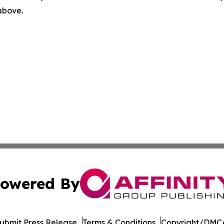
 above.
owered By
ubmit Press Release
Terms & Conditions
Copyright/DMCA