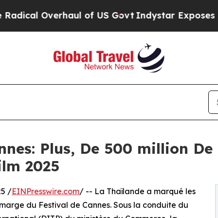
l Overhaul of US Govt
Indystar Exposes Prison Fa
nnes: Plus, De 500 million D
ilm 2025
5 /
EINPresswire.com
/ -- La Thaïlande a marqué les
n marge du Festival de Cannes. Sous la conduite du