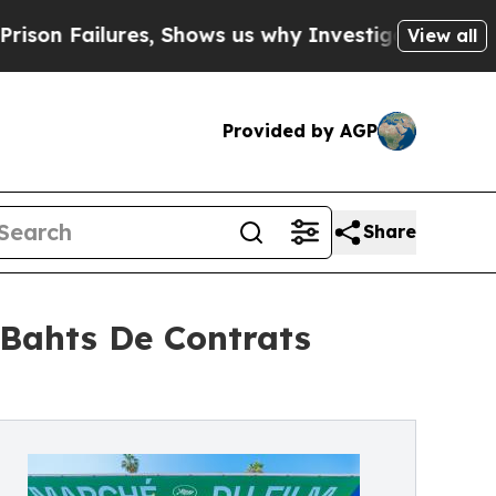
ilures, Shows us why Investigative Journalism 
View all
Provided by AGP
Share
e Bahts De Contrats