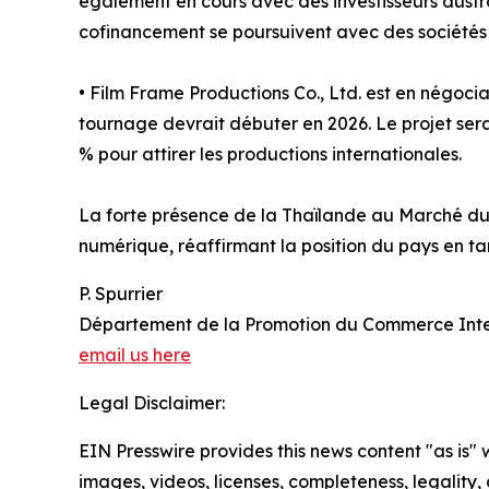
également en cours avec des investisseurs austr
cofinancement se poursuivent avec des sociétés 
• Film Frame Productions Co., Ltd. est en négoci
tournage devrait débuter en 2026. Le projet sera
% pour attirer les productions internationales.
La forte présence de la Thaïlande au Marché du 
numérique, réaffirmant la position du pays en tan
P. Spurrier
Département de la Promotion du Commerce Inte
email us here
Legal Disclaimer:
EIN Presswire provides this news content "as is" 
images, videos, licenses, completeness, legality, o